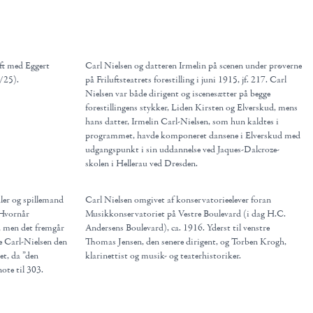
ift med Eggert
Carl Nielsen og datteren Irmelin på scenen under prøverne
8/25).
på Friluftsteatrets forestilling i juni 1915, jf. 217. Carl
Nielsen var både dirigent og iscenesætter på begge
forestillingens stykker, Liden Kirsten og Elverskud, mens
hans datter, Irmelin Carl-Nielsen, som hun kaldtes i
programmet, havde komponeret dansene i Elverskud med
udgangspunkt i sin uddannelse ved Jaques-Dalcroze-
skolen i Hellerau ved Dresden.
aler og spillemand
Carl Nielsen omgivet af konservatorieelever foran
 Hvornår
Musikkonservatoriet på Vestre Boulevard (i dag H.C.
, men det fremgår
Andersens Boulevard), ca. 1916. Yderst til venstre
e Carl-Nielsen den
Thomas Jensen, den senere dirigent, og Torben Krogh,
et, da ”den
klarinettist og musik- og teaterhistoriker.
ote til 303.