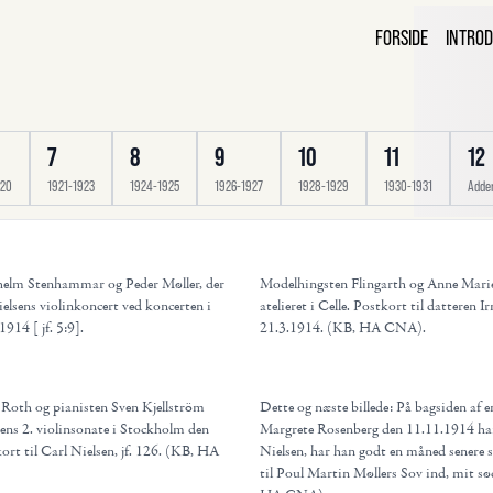
C
FORSIDE
INTROD
B
7
8
9
10
11
12
920
1921-1923
1924-1925
1926-1927
1928-1929
1930-1931
Adde
helm Stenhammar og Peder Møller, der
Modelhingsten Flingarth og Anne Marie
Nielsens violinkoncert ved koncerten i
atelieret i Celle. Postkort til datteren I
914 [ jf. 5:9].
21.3.1914. (KB, HA CNA).
d Roth og pianisten Sven Kjellström
Dette og næste billede: På bagsiden af e
ens 2. violinsonate i Stockholm den
Margrete Rosenberg den 11.11.1914 har
rt til Carl Nielsen, jf. 126. (KB, HA
Nielsen, har han godt en måned senere 
til Poul Martin Møllers Sov ind, mit s