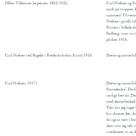
Olfert Villemoes Jespersen, 1863-1932.
Carl Nielsen og S
midt på trappen. E
sammen? Til venst
Nielsen i profil, 
Forrest i billede
Feilberg, som var
påsken 1916.
Carl Nielsen ved flygelet i Frederiksholms Kanal 1916.
Dette og næste bil
Carl Nielsen, 1917?
Dette og næste bill
Førstefødte”. De fi
særligt besvær. De 
med denne besked t
Takt har jeg taget 
har skrevet det, do
da ogsaa rent i Sø
dem som jeg selv 
overleveret os, er 