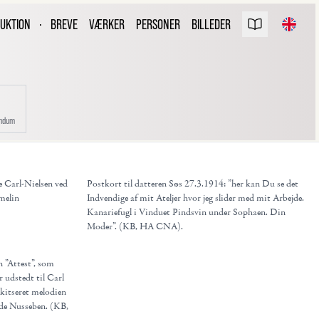
ARL NIELSEN
UKTION
·
BREVE
VÆRKER
PERSONER
BILLEDER
REVUDGAVEN
ndum
 Carl-Nielsen ved
Postkort til datteren Søs 27.3.1914: ”her kan Du se det
rmelin
Indvendige af mit Ateljer hvor jeg slider med mit Arbejde.
Kanariefugl i Vinduet Pindsvin under Sophaen. Din
Moder”. (KB, HA CNA).
n ”Attest”, som
 udstedt til Carl
skitseret melodien
øde Nusseben. (KB,