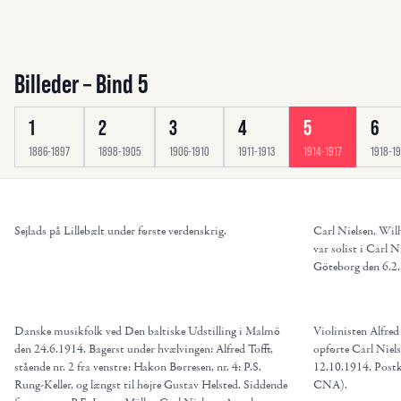
Billeder
–
Bind
5
1
2
3
4
5
6
1886-1897
1898-1905
1906-1910
1911-1913
1914-1917
1918-1
Sejlads på Lillebælt under første verdenskrig.
Carl Nielsen, Wil
var solist i Carl 
Göteborg den 6.2.1
Danske musikfolk ved Den baltiske Udstilling i Malmö
Violinisten Alfre
den 24.6.1914. Bagerst under hvælvingen: Alfred Tofft,
opførte Carl Niels
stående nr. 2 fra venstre: Hakon Børresen, nr. 4: P.S.
12.10.1914. Postko
Rung-Keller, og længst til højre Gustav Helsted. Siddende
CNA).