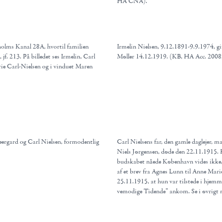
HA CNA).
holms Kanal 28A, hvortil familien
Irmelin Nielsen, 9.12.1891-9.9.1974, g
 jf. 213. På billedet ses Irmelin, Carl
Møller 14.12.1919. (KB, HA Acc. 200
ie Carl-Nielsen og i vinduet Maren
eergard og Carl Nielsen, formodentlig
Carl Nielsens far, den gamle daglejer, m
Niels Jørgensen, døde den 22.11.1915.
budskabet nåede København vides ikke
af et brev fra Agnes Lunn til Anne Mari
25.11.1915, at hun var tilstede i hjemm
vemodige Tidende” ankom. Se i øvrigt n