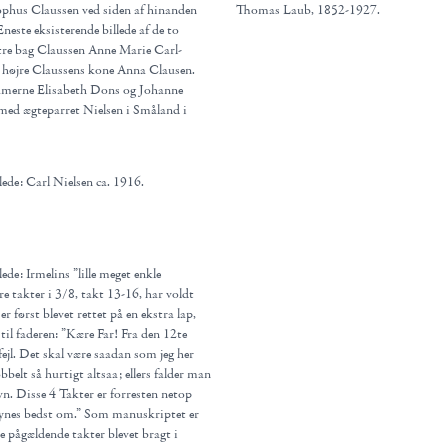
ophus Claussen ved siden af hinanden
Thomas Laub, 1852-1927.
neste eksisterende billede af de to
re bag Claussen Anne Marie Carl-
til højre Claussens kone Anna Clausen.
 damerne Elisabeth Dons og Johanne
 med ægteparret Nielsen i Småland i
lede: Carl Nielsen ca. 1916.
ede: Irmelins ”lille meget enkle
re takter i 3/8, takt 13-16, har voldt
er først blevet rettet på en ekstra lap,
il faderen: ”Kære Far! Fra den 12te
fejl. Det skal være saadan som jeg her
bbelt så hurtigt altsaa; ellers falder man
vn. Disse 4 Takter er forresten netop
synes bedst om.” Som manuskriptet er
de pågældende takter blevet bragt i