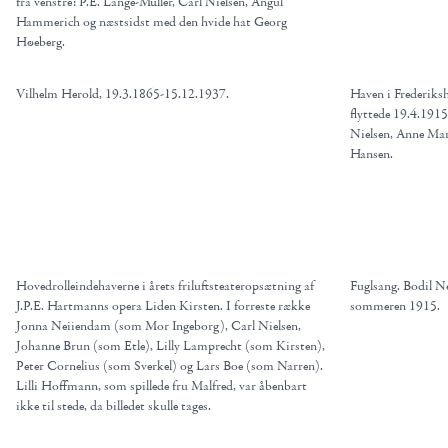
fra venstre: P.E. Lange-Müller, Carl Nielsen, Angul
Hammerich og næstsidst med den hvide hat Georg
Høeberg.
Vilhelm Herold, 19.3.1865-15.12.1937.
Haven i Frederiks
flyttede 19.4.1915,
Nielsen, Anne Mar
Hansen.
Hovedrolleindehaverne i årets friluftsteateropsætning af
Fuglsang. Bodil N
J.P.E. Hartmanns opera Liden Kirsten. I forreste række
sommeren 1915.
Jonna Neiiendam (som Mor Ingeborg), Carl Nielsen,
Johanne Brun (som Etle), Lilly Lamprecht (som Kirsten),
Peter Cornelius (som Sverkel) og Lars Boe (som Narren).
Lilli Hoffmann, som spillede fru Malfred, var åbenbart
ikke til stede, da billedet skulle tages.