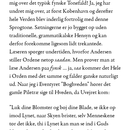
mig over det typisk fynske Tonefald! Ja, jeg har
undret mig over, at først København og derefter
hele Verden blev inderlig fortrolig med denne
Sprogtone. Sætningerne er jo bygget op uden
traditionelle, grammatikalske Hensyn og kan
derfor forekomme ligesom lidt trekantede.
Læseren spørger undertiden, hvorfor Andersen
saadan
stiller Ordene netop
. Men prøver man at
fynsk
saa
læse Andersen paa
… ja,
kommer det Hele
i Orden med det samme og falder ganske naturligt
ud. Naar jeg i Eventyret ”Boghveden” hører det
gamle Piletræ sige til Hveden, da Uvejret kom:
”Luk dine Blomster og bøj dine Blade, se ikke op
imod Lynet, naar Skyen brister, selv Menneskene
tør det ikke, thi i Lynet kan man se ind i Guds