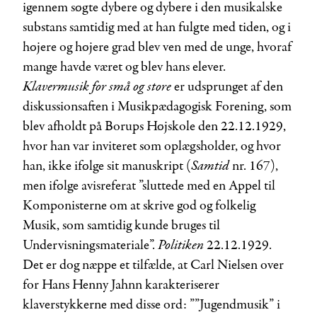
igennem søgte dybere og dybere i den musikalske
substans samtidig med at han fulgte med tiden, og i
højere og højere grad blev ven med de unge, hvoraf
mange havde været og blev hans elever.
Klavermusik for små og
store
er udsprunget af den
diskussionsaften i Musikpædagogisk Forening, som
blev afholdt på Borups Højskole den 22.12.1929,
hvor han var inviteret som oplægsholder, og hvor
Samtid
han, ikke ifølge sit manuskript (
nr. 167),
men ifølge avisreferat ”sluttede med en Appel til
Komponisterne om at skrive god og folkelig
Musik, som samtidig kunde bruges til
Politiken
Undervisningsmateriale”.
22.12.1929.
Det er dog næppe et tilfælde, at Carl Nielsen over
for Hans Henny Jahnn karakteriserer
klaverstykkerne med disse ord: ””Jugendmusik” i