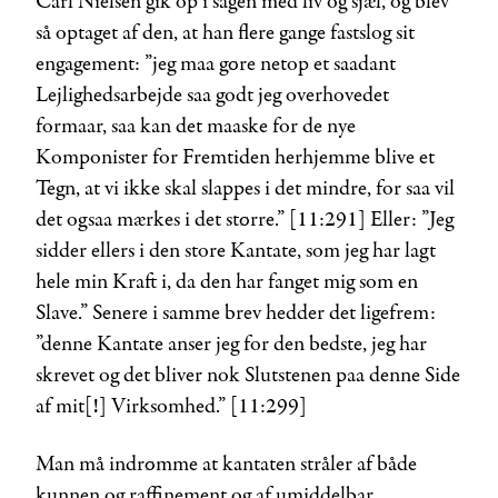
Carl Nielsen gik op i sagen med liv og sjæl, og blev
så optaget af den, at han flere gange fastslog sit
engagement: ”jeg maa gøre netop et saadant
Lejlighedsarbejde saa godt jeg overhovedet
formaar, saa kan det maaske for de nye
Komponister for Fremtiden herhjemme blive et
Tegn, at vi ikke skal slappes i det mindre, for saa vil
det ogsaa mærkes i det større.” [11:291] Eller: ”Jeg
sidder ellers i den store Kantate, som jeg har lagt
hele min Kraft i, da den har fanget mig som en
Slave.” Senere i samme brev hedder det ligefrem:
”denne Kantate anser jeg for den bedste, jeg har
skrevet og det bliver nok Slutstenen paa denne Side
af mit[!] Virksomhed.” [11:299]
Man må indrømme at kantaten stråler af både
kunnen og raffinement og af umiddelbar,