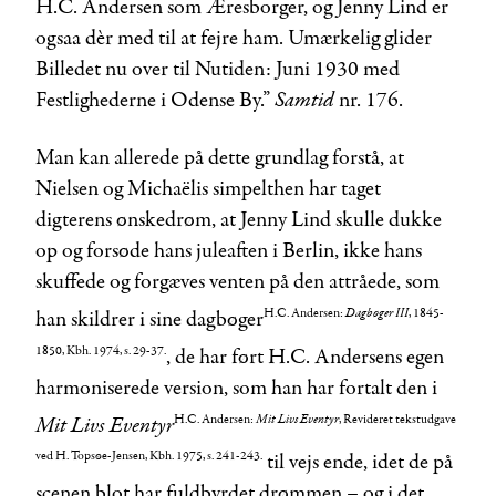
H.C. Andersen som Æresborger, og Jenny Lind er
ogsaa dèr med til at fejre ham. Umærkelig glider
Billedet nu over til Nutiden: Juni 1930 med
Samtid
Festlighederne i Odense By.”
nr. 176.
Man kan allerede på dette grundlag forstå, at
Nielsen og Michaëlis simpelthen har taget
digterens ønskedrøm, at Jenny Lind skulle dukke
op og forsøde hans juleaften i Berlin, ikke hans
skuffede og forgæves venten på den attråede, som
H.C. Andersen:
Dagbøger III
, 1845-
han skildrer i sine dagbøger
1850, Kbh. 1974, s. 29-37.
, de har ført H.C. Andersens egen
harmoniserede version, som han har fortalt den i
Mit Livs Eventyr
H.C. Andersen:
Mit Livs Eventyr
, Revideret tekstudgave
ved H. Topsøe-Jensen, Kbh. 1975, s. 241-243.
til vejs ende, idet de på
scenen blot har fuldbyrdet drømmen – og i det