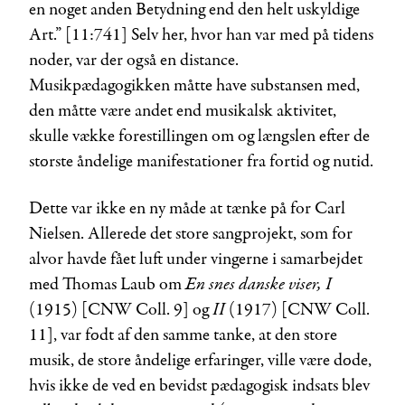
en noget anden Betydning end den helt uskyldige
Art.” [11:741] Selv her, hvor han var med på tidens
noder, var der også en distance.
Musikpædagogikken måtte have substansen med,
den måtte være andet end musikalsk aktivitet,
skulle vække forestillingen om og længslen efter de
største åndelige manifestationer fra fortid og nutid.
Dette var ikke en ny måde at tænke på for Carl
Nielsen. Allerede det store sangprojekt, som for
alvor havde fået luft under vingerne i samarbejdet
En snes danske viser, I
med Thomas Laub om
II
(1915) [CNW Coll. 9] og
(1917) [CNW Coll.
11], var født af den samme tanke, at den store
musik, de store åndelige erfaringer, ville være døde,
hvis ikke de ved en bevidst pædagogisk indsats blev