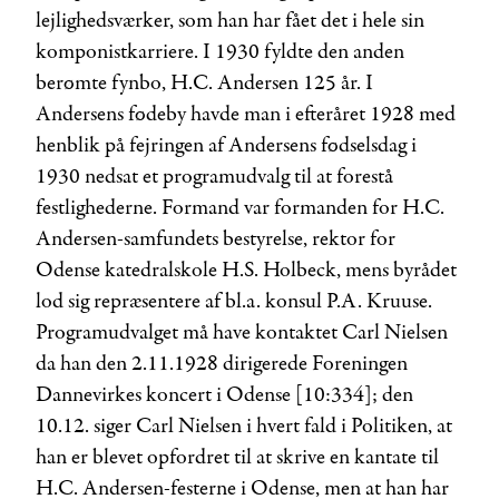
lejlighedsværker, som han har fået det i hele sin
komponistkarriere. I 1930 fyldte den anden
berømte fynbo, H.C. Andersen 125 år. I
Andersens fødeby havde man i efteråret 1928 med
henblik på fejringen af Andersens fødselsdag i
1930 nedsat et programudvalg til at forestå
festlighederne. Formand var formanden for H.C.
Andersen-samfundets bestyrelse, rektor for
Odense katedralskole H.S. Holbeck, mens byrådet
lod sig repræsentere af bl.a. konsul P.A. Kruuse.
Programudvalget må have kontaktet Carl Nielsen
da han den 2.11.1928 dirigerede Foreningen
Dannevirkes koncert i Odense [10:334]; den
10.12. siger Carl Nielsen i hvert fald i Politiken, at
han er blevet opfordret til at skrive en kantate til
H.C. Andersen-festerne i Odense, men at han har