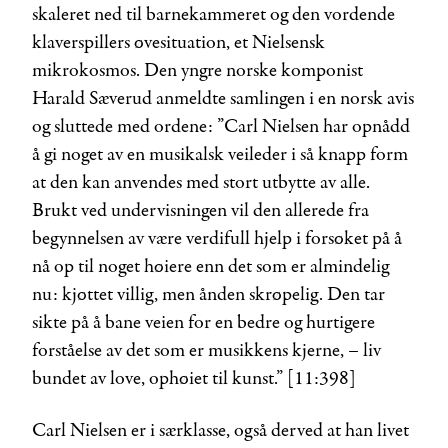
skaleret ned til barnekammeret og den vordende
klaverspillers øvesituation, et Nielsensk
mikrokosmos. Den yngre norske komponist
Harald Sæverud anmeldte samlingen i en norsk avis
og sluttede med ordene: ”Carl Nielsen har opnådd
å gi noget av en musikalsk veileder i så knapp form
at den kan anvendes med stort utbytte av alle.
Brukt ved undervisningen vil den allerede fra
begynnelsen av være verdifull hjelp i forsøket på å
nå op til noget høiere enn det som er almindelig
nu: kjøttet villig, men ånden skrøpelig. Den tar
sikte på å bane veien for en bedre og hurtigere
forståelse av det som er musikkens kjerne, – liv
bundet av love, ophøiet til kunst.” [11:398]
Carl Nielsen er i særklasse, også derved at han livet