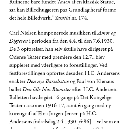
Taaen
Ruinerne bare fundet
af en klassisk Statue,
saa kan Billedhuggeren paa Grundlag heraf forme
Samtid
det hele Billedværk.”
nr. 174.
Amor og
Carl Nielsen komponerede musikken til
Digteren
i perioden fra den 4.4. til den 7.6.1930.
De 3 opførelser, han selv skulle have dirigeret på
Odense Teater med premiere den 12.7., blev
suppleret med yderligere to forestillinger. Ved
festforestillingen opførtes desuden H.C. Andersens
Den nye Barselsstue
enakter
og Paul von Klenaus
Den lille Idas Blomster
ballet
efter H.C. Andersen.
Balletten havde gået 16 gange på Det Kongelige
Teater i sæsonen 1916-17, samt én gang med ny
koreografi af Elna Jørgen-Jensen på H.C.
Andersens fødselsdag 2.4.1930 [6:86] – vel som en