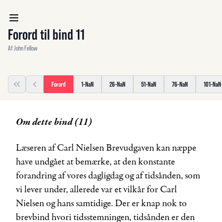
Forord til bind 11
Af
John Fellow
Forord
1-NaN
26-NaN
51-NaN
76-NaN
101-NaN
First page
Previous
Om dette bind (11)
Læseren af Carl Nielsen Brevudgaven kan næppe
have undgået at bemærke, at den konstante
forandring af vores dagligdag og af tidsånden, som
vi lever under, allerede var et vilkår for Carl
Nielsen og hans samtidige. Der er knap nok to
brevbind hvori tidsstemningen, tidsånden er den