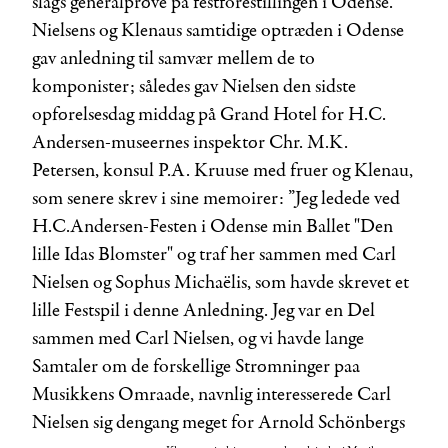
slags generalprøve på festforestillingen i Odense.
Nielsens og Klenaus samtidige optræden i Odense
gav anledning til samvær mellem de to
komponister; således gav Nielsen den sidste
opførelsesdag middag på Grand Hotel for H.C.
Andersen-museernes inspektør Chr. M.K.
Petersen, konsul P.A. Kruuse med fruer og Klenau,
som senere skrev i sine memoirer: ”Jeg ledede ved
H.C.Andersen-Festen i Odense min Ballet "Den
lille Idas Blomster" og traf her sammen med Carl
Nielsen og Sophus Michaëlis, som havde skrevet et
lille Festspil i denne Anledning. Jeg var en Del
sammen med Carl Nielsen, og vi havde lange
Samtaler om de forskellige Strømninger paa
Musikkens Omraade, navnlig interesserede Carl
Nielsen sig dengang meget for Arnold Schönbergs