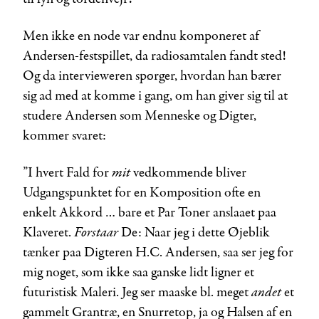
Men ikke en node var endnu komponeret af
Andersen-festspillet, da radiosamtalen fandt sted!
Og da intervieweren spørger, hvordan han bærer
sig ad med at komme i gang, om han giver sig til at
studere Andersen som Menneske og Digter,
kommer svaret:
mit
”I hvert Fald for
vedkommende bliver
Udgangspunktet for en Komposition ofte en
enkelt Akkord … bare et Par Toner anslaaet paa
Forstaar
Klaveret.
De: Naar jeg i dette Øjeblik
tænker paa Digteren H.C. Andersen, saa ser jeg for
mig noget, som ikke saa ganske lidt ligner et
andet
futuristisk Maleri. Jeg ser maaske bl. meget
et
gammelt Grantræ, en Snurretop, ja og Halsen af en