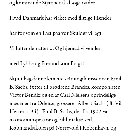
og kommende Stjærner skal søge os der.
Hvad Danmark har virket med flittige Hænder
har før som en Last paa vor Skulder vi lagt.
Vi løfter den atter … Og hjemad vi vender
med Lykke og Fremtid som Fragt!
Skjult bag denne kantate står ungdomsvennen Emil
B. Sachs, fætter til brødrene Brandes, komponisten
Victor Bendix og en af Carl Nielsens oprindelige
mæcener fra Odense, grosserer Albert Sachs (Jf. Vil
Herren s. 34) . Emil B. Sachs, der fra 1902 var
økonomiinspektør og bibliotekar ved
Købmandsskolen på Nørrevold i København, og