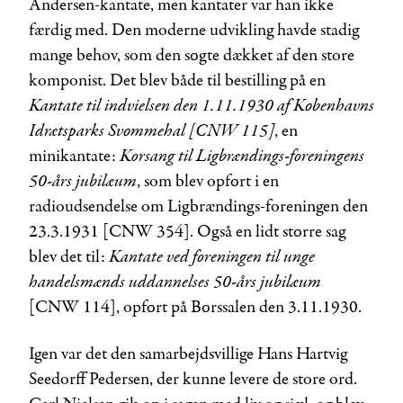
Andersen-kantate, men kantater var han ikke
færdig med. Den moderne udvikling havde stadig
mange behov, som den søgte dækket af den store
komponist. Det blev både til bestilling på en
Kantate til indvielsen den 1.11.1930 af Københavns
I
drætsparks Svømmehal [CNW 115]
, en
Korsang til Ligbrændings-foreningens
minikantate:
50-års jubilæum
, som blev opført i en
radioudsendelse om Ligbrændings-foreningen den
23.3.1931 [CNW 354]. Også en lidt større sag
Kantate ved foreningen til unge
blev det til:
handelsmænds uddannelses 50-års jubilæum
[CNW 114], opført på Børssalen den 3.11.1930.
Igen var det den samarbejdsvillige Hans Hartvig
Seedorff Pedersen, der kunne levere de store ord.