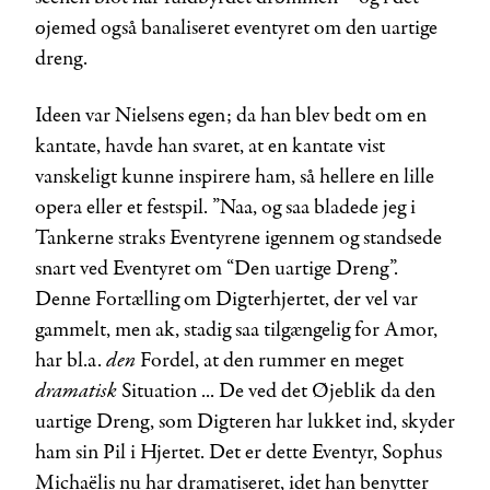
øjemed også banaliseret eventyret om den uartige
dreng.
Ideen var Nielsens egen; da han blev bedt om en
kantate, havde han svaret, at en kantate vist
vanskeligt kunne inspirere ham, så hellere en lille
opera eller et festspil. ”Naa, og saa bladede jeg i
Tankerne straks Eventyre­ne igennem og standsede
snart ved Eventyret om “Den uartige Dreng”.
Denne Fortælling om Digterhjertet, der vel var
gammelt, men ak, stadig saa tilgængelig for Amor,
den
har bl.a.
Fordel, at den rummer en meget
dramatisk
Situation ... De ved det Øjeblik da den
uartige Dreng, som Digteren har lukket ind, skyder
ham sin Pil i Hjertet. Det er dette Eventyr, Sophus
Michaëlis nu har dramatiseret, idet han benytter