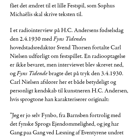
fået det ændret til et lille Festspil, som Sophus
Michaëlis skal skrive teksten til.
I et radiointerview på H.C. Andersens fødselsdag
Fyns Tidende
den 2.4.1930 med
s
hovedstadsredaktør Svend Thorsen fortalte Carl
Nielsen udførligt om festspillet. En radiooptagelse
er ikke bevaret, men interviewet blev skrevet ned,
Fyns Tidende
og
bragte det på tryk den 3.4.1930.
Carl Nielsen afslører her et både betydeligt og
personligt kendskab til kunstneren H.C. Andersen,
hvis sprogtone han karakteriserer originalt:
”Jeg er jo selv Fynbo, fra Barnsben fortrolig med
det fynske Sprogs Ejendommelighed, og jeg har
Gang paa Gang ved Læsning af Eventyrene undret