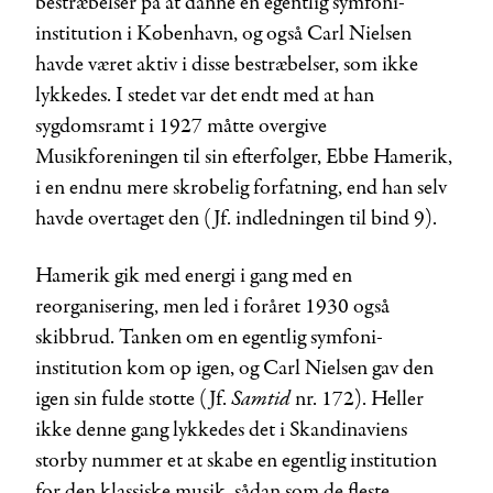
bestræbelser på at danne en egentlig symfoni-
institution i København, og også Carl Nielsen
havde været aktiv i disse bestræbelser, som ikke
lykkedes. I stedet var det endt med at han
sygdomsramt i 1927 måtte overgive
Musikforeningen til sin efterfølger, Ebbe Hamerik,
i en endnu mere skrøbelig forfatning, end han selv
havde overtaget den (Jf. indledningen til bind 9).
Hamerik gik med energi i gang med en
reorganisering, men led i foråret 1930 også
skibbrud. Tanken om en egentlig symfoni-
institution kom op igen, og Carl Nielsen gav den
Samtid
igen sin fulde støtte (Jf.
nr. 172). Heller
ikke denne gang lykkedes det i Skandinaviens
storby nummer et at skabe en egentlig institution
for den klassiske musik, sådan som de fleste