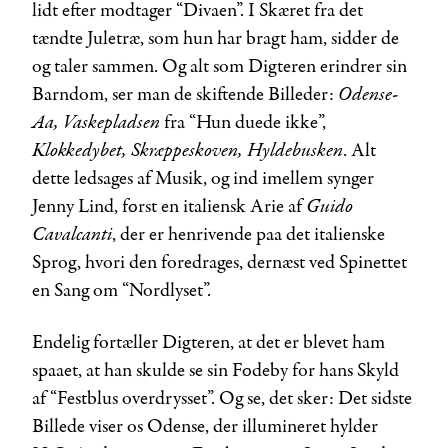
lidt efter modtager “Divaen”. I Skæret fra det
tændte Juletræ, som hun har bragt ham, sidder de
og taler sammen. Og alt som Digteren erindrer sin
Odense-
Barndom, ser man de skiftende Billeder:
Aa, Vaskepladsen
fra “Hun duede ikke”,
Klokkedybet, Skræppeskoven, Hyldebusken
. Alt
dette ledsages af Musik, og ind imellem synger
Guido
Jenny Lind, først en italiensk Arie af
Cavalcanti
, der er henrivende paa det italienske
Sprog, hvori den foredrages, dernæst ved Spinettet
en Sang om “Nordlyset”.
Endelig fortæller Digteren, at det er blevet ham
spaaet, at han skulde se sin Fødeby for hans Skyld
af “Festblus overdrysset”. Og se, det sker: Det sidste
Billede viser os Odense, der illumineret hylder