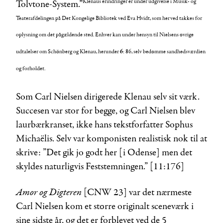
Klenaus erindringer er under udgivelse i Musik- og
Tolvtone-System.”
Teaterafdelingen på Det Kongelige Bibliotek ved Eva Hvidt, som herved takkes for
oplysning om det pågældende sted. Enhver kan under hensyn til Nielsens øvrige
udtalelser om Schönberg og Klenau, herunder
6
: 86, selv bedømme sandhedsværdien
og forholdet.
Som Carl Nielsen dirigerede Klenau selv sit værk.
Succesen var stor for begge, og Carl Nielsen blev
laurbærkranset, ikke hans tekstforfatter Sophus
Michaëlis. Selv var komponisten realistisk nok til at
skrive: ”Det gik jo godt her [i Odense] men det
skyldes naturligvis Feststemningen.” [11:176]
Amor og Digteren
[CNW 23] var det nærmeste
Carl Nielsen kom et større originalt sceneværk i
sine sidste år, og det er forblevet ved de 5