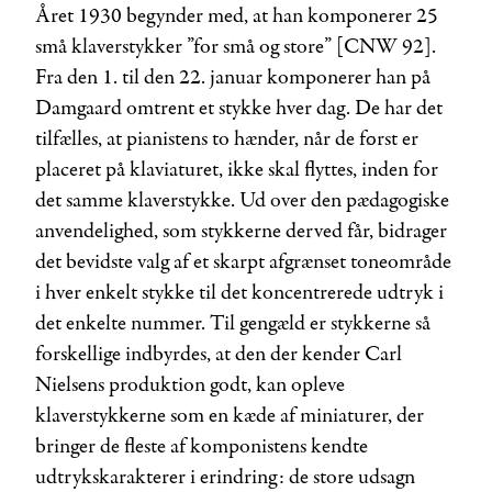
Året 1930 begynder med, at han komponerer 25
små klaverstykker ”for små og store” [CNW 92].
Fra den 1. til den 22. januar komponerer han på
Damgaard omtrent et stykke hver dag. De har det
tilfælles, at pianistens to hænder, når de først er
placeret på klaviaturet, ikke skal flyttes, inden for
det samme klaverstykke. Ud over den pædagogiske
anvendelighed, som stykkerne derved får, bidrager
det bevidste valg af et skarpt afgrænset toneområde
i hver enkelt stykke til det koncentrerede udtryk i
det enkelte nummer. Til gengæld er stykkerne så
forskellige indbyrdes, at den der kender Carl
Nielsens produktion godt, kan opleve
klaverstykkerne som en kæde af miniaturer, der
bringer de fleste af komponistens kendte
udtrykskarakterer i erindring: de store udsagn