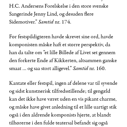
H.C. Andersens Forelskelse i den store svenske
Sangerinde Jenny Lind, og desuden flere
Samtid
Sidemotiver.”
nr. 174.
Før festspildigteren havde skrevet sine ord, havde
komponisten måske haft et større perspektiv, da
han da talte om ”et lille Billede af Livet set gennem
den forkerte Ende af Kikkerten, altsammen ganske
Samtid
smaat … og saa stort alligevel.”
nr. 160.
Kantate eller festspil, ingen af delene var til syvende
og sidst kunstnerisk tilfredsstillende; til gengæld
kan det ikke have været uden en vis pikant charme,
og måske have givet anledning til et lille uartigt stik
også i den aldrende komponists hjerte, at blandt
tilhørerne i den fulde teatersal befandt sig også