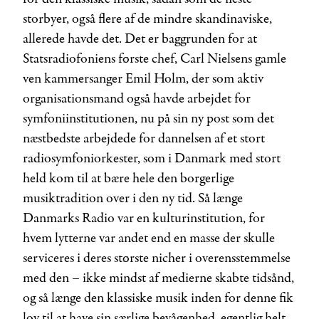
storbyer, også flere af de mindre skandinaviske,
allerede havde det. Det er baggrunden for at
Statsradiofoniens første chef, Carl Nielsens gamle
ven kammersanger Emil Holm, der som aktiv
organisationsmand også havde arbejdet for
symfoniinstitutionen, nu på sin ny post som det
næstbedste arbejdede for dannelsen af et stort
radiosymfoniorkester, som i Danmark med stort
held kom til at bære hele den borgerlige
musiktradition over i den ny tid. Så længe
Danmarks Radio var en kulturinstitution, for
hvem lytterne var andet end en masse der skulle
serviceres i deres største nicher i overensstemmelse
med den – ikke mindst af medierne skabte tidsånd,
og så længe den klassiske musik inden for denne fik
lov til at have sin særlige bevågenhed, egentlig helt