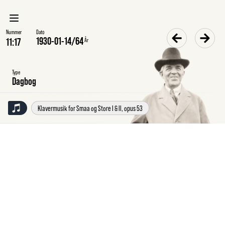
Nummer
Dato
1930-01-14
/
64
År
Type
Dagbog
Klavermusik for Smaa og Store I & II, opus 53
Tirsdag
14.1.1930
Dagbog
Klvstyk
o
N
19
c
moll.