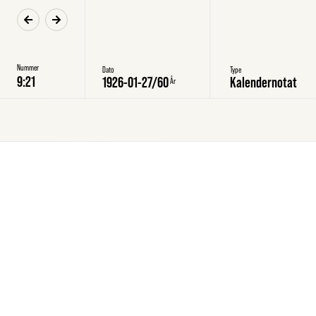
Nummer
Dato
Type
1926-01-27
/
60
Kalendernotat
År
Onsdag
27.1.1926
Kalendernotat
27.1.1926
Aabenraa
[9:9]