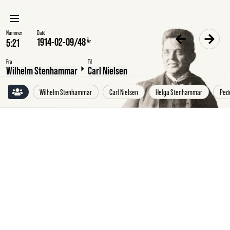
Nummer
Dato
1914-02-09
/
48
År
Fra
Til
Wilhelm Stenhammar
Carl Nielsen
Wilhelm Stenhammar
Carl Nielsen
Helga Stenhammar
Pede
Mandag
9.2.1914
Wilhelm
Helga
Wilhelm
Stenhammar
til
Carl
Nielsen,