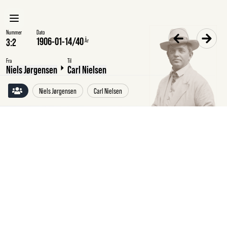
Nummer
Dato
1906-01-14
/
40
År
Fra
Til
Niels Jørgensen
Carl Nielsen
Niels Jørgensen
Carl Nielsen
Søndag
14.1.1906
Niels
Jørgensen
til
Carl
Nielsen,
København