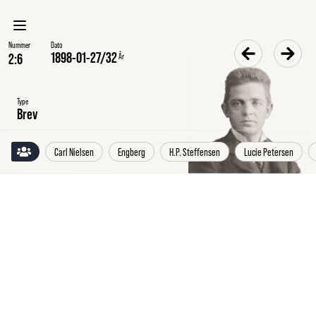
Nummer
Dato
1898-01-27
/
32
År
Type
Brev
Carl Nielsen
Engberg
H.P. Steffensen
Lucie Petersen
Torsdag
27.1.1898
Poul
Julius
Brodersen
til
Carl
Nielsen