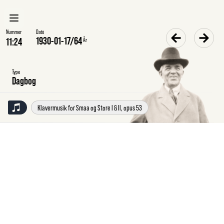
Nummer
Dato
1930-01-17
/
64
År
Type
Dagbog
Klavermusik for Smaa og Store I & II, opus 53
Fredag
17.1.1930
Dagbog
Klaverstykke
o
N
22
(Des)
CNW 92