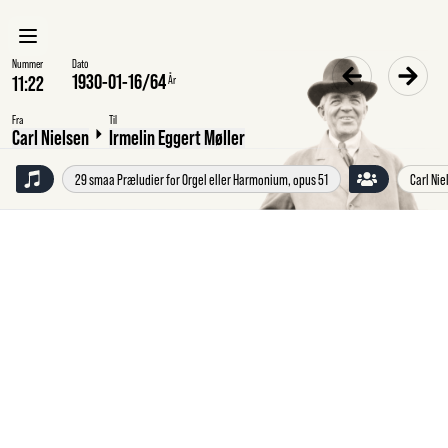
Nummer
Dato
1930-01-16
/
64
År
Fra
Til
Carl Nielsen
Irmelin Eggert Møller
29 smaa Præludier for Orgel eller Harmonium, opus 51
Carl Nie
Torsdag
16.1.1930
Carl
Nielsen,
Damgaard
pr.
Fredericia,
til
Irmelin