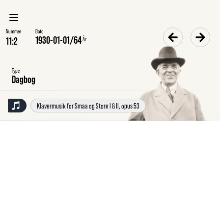
Nummer
Dato
1930-01-01
/
64
År
Type
Dagbog
Klavermusik for Smaa og Store I & II, opus 53
Onsdag
1.1.1930
Dagbog
Skrev
det
lille
Klaverstykke
o
N