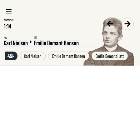
Nummer
Fra
Til
Carl Nielsen
Emilie Demant Hansen
Carl Nielsen
Emilie Demant Hansen
Emilie Demant Hatt
Julen
1888
Carl
Nielsen,
København,
til
Emilie
Demant