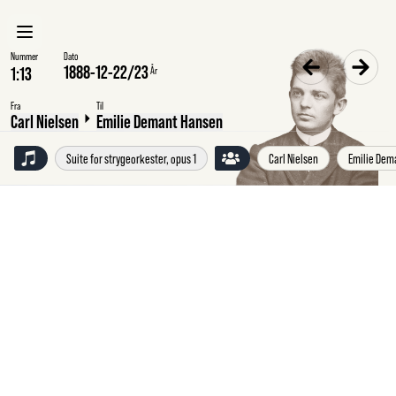
Nummer
Dato
1888-12-22
/
23
År
Fra
Til
Carl Nielsen
Emilie Demant Hansen
Suite for strygeorkester, opus 1
Carl Nielsen
Emilie Dem
Lørdag
22.12.1888
Carl
Nielsen,
København,
til
Emilie
Demant
Hansen,