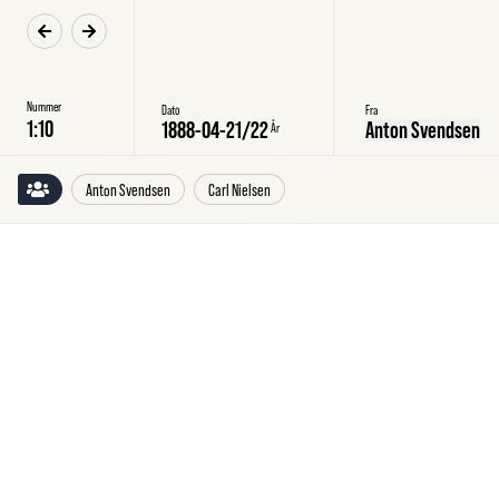
Nummer
Dato
Fra
1888-04-21
/
22
Anton Svendsen
År
Anton Svendsen
Carl Nielsen
Lørdag
21.4.1888
Anton
Svendsen,
København,
til
Carl
Nielsen,
København