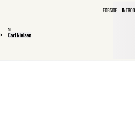
C
FORSIDE
INTROD
B
Til
Carl Nielsen